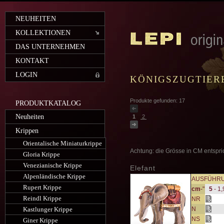
NEUHEITEN
KOLLEKTIONEN
DAS UNTERNEHMEN
KONTAKT
LOGIN
KÖNIGSZUGTIER
Produkte gefunden: 17
PRODUKTKATALOG
Neuheiten
1
2
Krippen
Orientalische Miniaturkrippe
Achtung: die Grösse in CM entspri
Gloria Krippe
Venezianische Krippe
Elefant
Alpenländische Krippe
AUSFÜHR
Rupert Krippe
cm
-"
5
- 1,
Reindl Krippe
NR
Kastlunger Krippe
N
NS
Giner Krippe