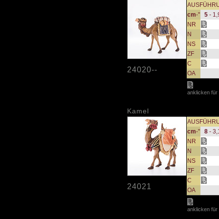
AUSFÜHR
cm
-"
5
- 1,
NR
N
NS
ZF
C
24020--
OA
anklicken für
Kamel
AUSFÜHR
cm
-"
8
- 3,
NR
N
NS
ZF
C
24021
OA
anklicken für