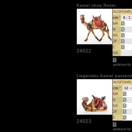
Kamel ohne Reiter
AUSFÜHR
cm
-"
8
- 3,
NR
N
NS
ZF
C
24022
OA
anklicken für
Liegendes Kamel passend
AUSFÜHR
cm
-"
12
- 
NR
N
NS
ZF
C
24023
anklicken für