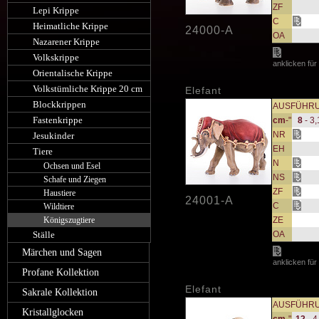
ZF
Lepi Krippe
C
Heimatliche Krippe
24000-A
OA
Nazarener Krippe
Volkskrippe
anklicken für
Orientalische Krippe
Volkstümliche Krippe 20 cm
Elefant
Blockkrippen
AUSFÜHR
Fastenkrippe
cm
-"
8
- 3,
NR
Jesukinder
EH
Tiere
N
Ochsen und Esel
NS
Schafe und Ziegen
ZF
Haustiere
24001-A
C
Wildtiere
Königszugtiere
ZE
Ställe
OA
Märchen und Sagen
anklicken für
Profane Kollektion
Elefant
Sakrale Kollektion
AUSFÜHR
Kristallglocken