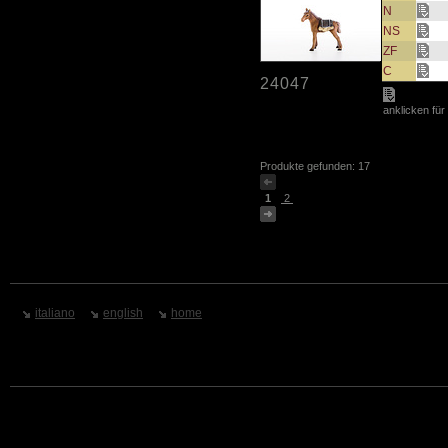
N
NS
ZF
C
24047
anklicken für
Produkte gefunden: 17
1
2
italiano
english
home