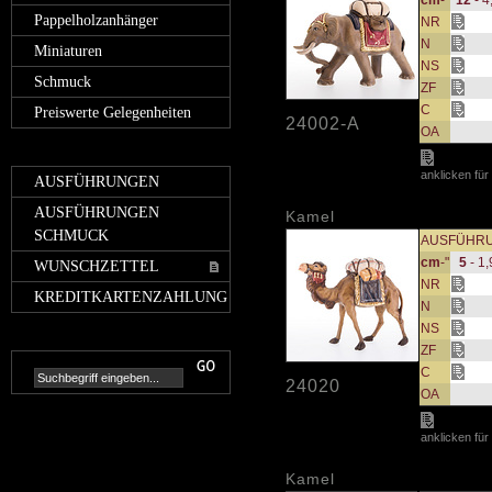
cm
-"
12
- 4
Pappelholzanhänger
NR
N
Miniaturen
NS
Schmuck
ZF
C
Preiswerte Gelegenheiten
24002-A
OA
anklicken für
AUSFÜHRUNGEN
AUSFÜHRUNGEN
Kamel
SCHMUCK
AUSFÜHR
cm
-"
5
- 1,
WUNSCHZETTEL
NR
KREDITKARTENZAHLUNG
N
NS
ZF
C
24020
OA
anklicken für
Kamel