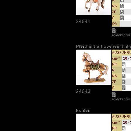
N
NS
ZF
C
24041
OA
anklicken für
Pferd mit erhobenem link
AUSFÜHR
cm
-"
10
- 
NR
N
NS
ZF
C
24043
anklicken für
Fohlen
AUSFÜHR
cm
-"
10
- 
NR