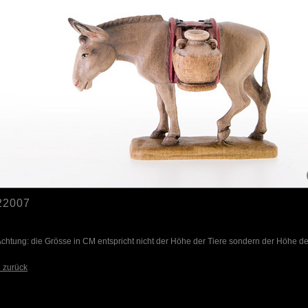
22007
chtung: die Grösse in CM entspricht nicht der Höhe der Tiere sondern der Höhe 
 zurück