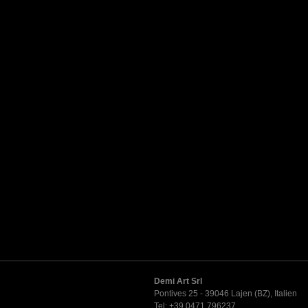
Demi Art Srl
Pontives 25 - 39046 Lajen (BZ), Italien
Tel: +39 0471 796237