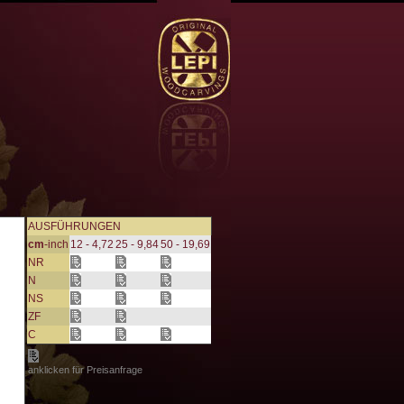
AUSFÜHRUNGEN
cm
-inch
12 - 4,72
25 - 9,84
50 - 19,69
NR
N
NS
ZF
C
anklicken für Preisanfrage