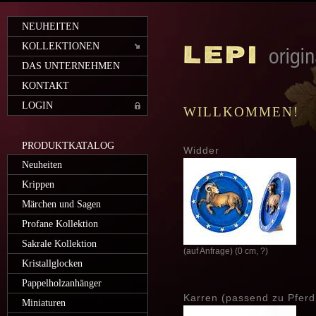
NEUHEITEN
KOLLEKTIONEN
DAS UNTERNEHMEN
KONTAKT
LOGIN
WILLKOMMEN!
PRODUKTKATALOG
Widder
Neuheiten
Krippen
Märchen und Sagen
Profane Kollektion
Sakrale Kollektion
(auf Anfrage) (0 cm, ?)
Kristallglocken
Pappelholzanhänger
Karren (passend zu Pferd
Miniaturen