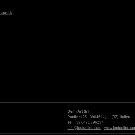
 zurück
Demi Art Srl
Pontives 25 - 39046 Lajen (BZ), Italien
Tel: +39 0471 796237
info@lepionline.com
-
www.lepionline.c