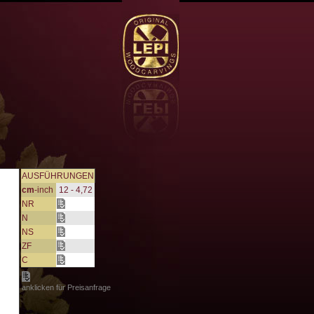
AUSFÜHRUNGEN
cm
-inch
12 - 4,72
NR
N
NS
ZF
C
anklicken für Preisanfrage